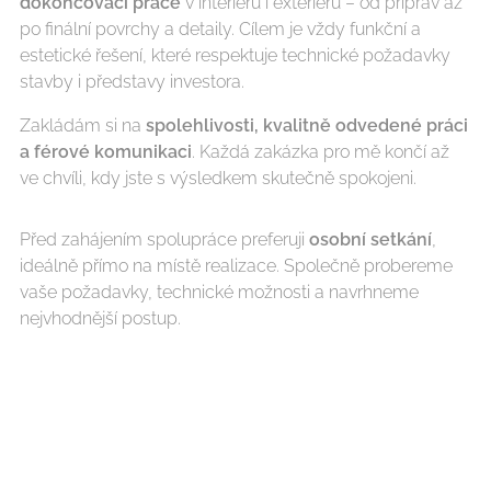
dokončovací práce
v interiéru i exteriéru – od příprav až
po finální povrchy a detaily. Cílem je vždy funkční a
estetické řešení, které respektuje technické požadavky
stavby i představy investora.
Zakládám si na
spolehlivosti, kvalitně odvedené práci
a férové komunikaci
. Každá zakázka pro mě končí až
ve chvíli, kdy jste s výsledkem skutečně spokojeni.
Před zahájením spolupráce preferuji
osobní setkání
,
ideálně přímo na místě realizace. Společně probereme
vaše požadavky, technické možnosti a navrhneme
nejvhodnější postup.