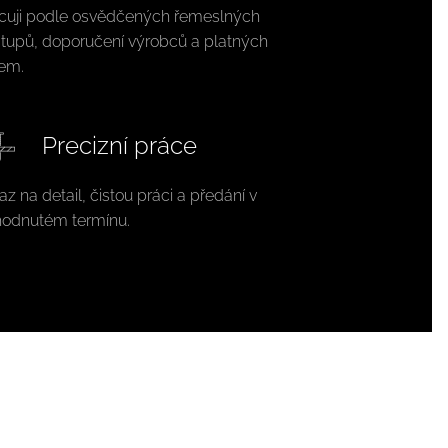
cuji podle osvědčených řemeslných
tupů, doporučení výrobců a platných
rem.
Precizní práce
az na detail, čistou práci a předání v
odnutém termínu.