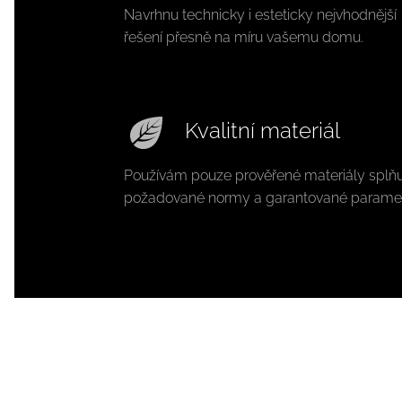
Navrhnu technicky i esteticky nejvhodnější
řešení přesně na míru vašemu domu.
Kvalitní materiál
Používám pouze prověřené materiály splňuj
požadované normy a garantované parame