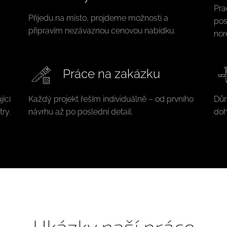
Pra
Přijedu na místo, projdeme možnosti a
pos
připravím nezávaznou cenovou nabídku.
no
Práce na zakázku
ící
Každý projekt řeším individuálně – od prvního
Důr
try.
návrhu až po poslední detail.
doh
Ukázky naší práce